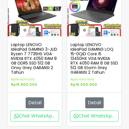
Laptop LENOVO
Laptop LENOVO
IdeaPad GAMING 3-JLID
IdeaPad GAMING LOQ
Ryzen 7 7735HS VGA
15-0QID Core i5
NVIDIA RTX 4050 RAM 8
13450HX VGA NVIDIA
GB DDR5 SSD 512 GB
RTX 4050 RAM 8 GB SSD
Onxy Grey GARANSI 2
512 GB Storm Grey
Tahun
GARANSI 2 Tahun
Rp
16.500.000
Rp
17.000.000
Rp
15.900.000
Rp
16.000.000
Detail
Detail
Chat WhatsApp
Chat WhatsApp