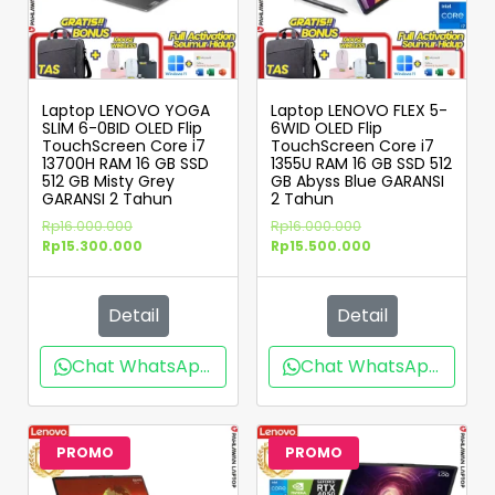
Laptop LENOVO YOGA
Laptop LENOVO FLEX 5-
SLIM 6-0BID OLED Flip
6WID OLED Flip
TouchScreen Core i7
TouchScreen Core i7
13700H RAM 16 GB SSD
1355U RAM 16 GB SSD 512
512 GB Misty Grey
GB Abyss Blue GARANSI
GARANSI 2 Tahun
2 Tahun
Rp
16.000.000
Rp
16.000.000
Rp
15.300.000
Rp
15.500.000
Detail
Detail
Chat WhatsApp
Chat WhatsApp
PROMO
PROMO