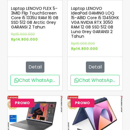
Laptop LENOVO FLEX 5-
Laptop LENOVO
3MID Flip TouchScreen
IdeaPad GAMING LOQ
Core i5 1335U RAM 16 GB
15-A8ID Core i5 13450HX
SSD 512 GB Arctic Grey
VGA NVIDIA RTX 3050
GARANSI 2 Tahun
RAM 12 GB SSD 512 GB
Luna Grey GARANSI 2
Rp
15.000.000
Tahun
Rp
14.800.000
Rp
16.000.000
Rp
14.800.000
Detail
Detail
Chat WhatsApp
Chat WhatsApp
PROMO
PROMO