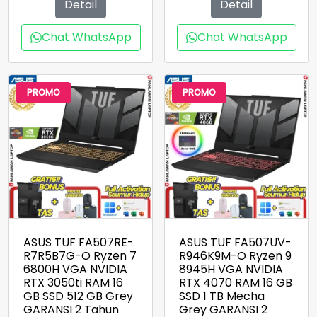
Detail
Detail
Rp17.200.000.
Rp19.800.000.
Chat WhatsApp
Chat WhatsApp
PROMO
PROMO
ASUS TUF FA507RE-
ASUS TUF FA507UV-
R7R5B7G-O Ryzen 7
R946K9M-O Ryzen 9
6800H VGA NVIDIA
8945H VGA NVIDIA
RTX 3050ti RAM 16
RTX 4070 RAM 16 GB
GB SSD 512 GB Grey
SSD 1 TB Mecha
GARANSI 2 Tahun
Grey GARANSI 2