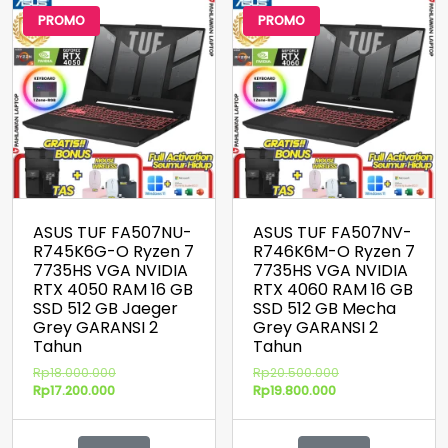
PROMO
PROMO
ASUS TUF FA507NU-
ASUS TUF FA507NV-
R745K6G-O Ryzen 7
R746K6M-O Ryzen 7
7735HS VGA NVIDIA
7735HS VGA NVIDIA
RTX 4050 RAM 16 GB
RTX 4060 RAM 16 GB
SSD 512 GB Jaeger
SSD 512 GB Mecha
Grey GARANSI 2
Grey GARANSI 2
Tahun
Tahun
Harga
Harga
Rp
18.000.000
Rp
20.500.000
Harga
aslinya
Harga
aslinya
Rp
17.200.000
Rp
19.800.000
saat
adalah:
saat
adalah:
ini
Rp18.000.000.
ini
Rp20.500.000.
adalah:
adalah: