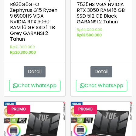
R936G6G-O
7535HS VGA NVIDIA
Zephyrus G15 Ryzen
RTX 3050 RAM 16 GB
9 6900HS VGA
SSD 512 GB Black
NVIDIA RTX 3060
GARANSI 2 Tahun
RAM 16 GB SSD 1 TB
Harga
Rp
14.000.000
Grey GARANSI 2
Harga
aslinya
Rp
13.500.000
Tahun
saat
adalah:
ini
Rp14.000.000.
Harga
Rp
21.000.000
adalah:
aslinya
Harga
Rp
20.300.000
Rp13.500.000.
adalah:
saat
Rp21.000.000.
ini
adalah:
Detail
Detail
Rp20.300.000.
Chat WhatsApp
Chat WhatsApp
PROMO
PROMO