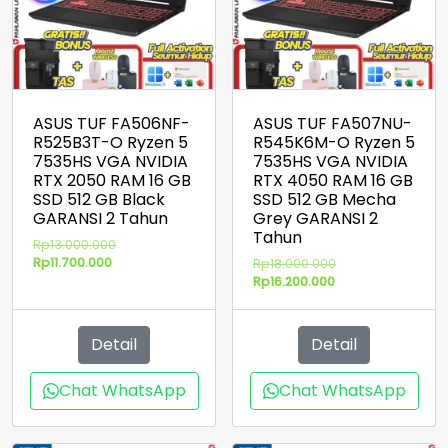
ASUS TUF FA506NF-
ASUS TUF FA507NU-
R525B3T-O Ryzen 5
R545K6M-O Ryzen 5
7535HS VGA NVIDIA
7535HS VGA NVIDIA
RTX 2050 RAM 16 GB
RTX 4050 RAM 16 GB
SSD 512 GB Black
SSD 512 GB Mecha
GARANSI 2 Tahun
Grey GARANSI 2
Tahun
Harga
Rp
13.000.000
Harga
aslinya
Rp
11.700.000
Harga
Rp
18.000.000
saat
adalah:
Harga
aslinya
Rp
16.200.000
ini
Rp13.000.000.
saat
adalah:
adalah:
ini
Rp18.000.000.
Rp11.700.000.
adalah:
Detail
Detail
Rp16.200.000.
Chat WhatsApp
Chat WhatsApp