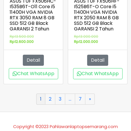
ASUS TUF FX506HC-
ASUS TUF FX506HF-
I535B6T-O11 Core i5
I525B6T-O Core i5
11400H VGA NVIDIA
11400H VGA NVIDIA
RTX 3050 RAM 8 GB
RTX 2050 RAM 8 GB
SSD 512 GB Black
SSD 512 GB Black
GARANSI 2 Tahun
GARANSI 2 Tahun
Harga
Harga
Rp
13.500.000
Rp
13.000.000
Harga
aslinya
Harga
aslinya
Rp
12.600.000
Rp
12.000.000
saat
adalah:
saat
adalah:
ini
Rp13.500.000.
ini
Rp13.000.000.
adalah:
adalah:
Detail
Detail
Rp12.600.000.
Rp12.000.000.
Chat WhatsApp
Chat WhatsApp
1
2
3
…
7
»
Copyright ©2023 Pahlawanlaptopsemarang.com