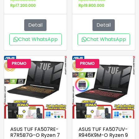
Harga
aslinya
Harga
aslinya
Rp
17.200.000
Rp
19.800.000
saat
adalah:
saat
adalah:
ini
Rp18.000.000.
ini
Rp20.500.000.
adalah:
adalah:
Detail
Detail
Rp17.200.000.
Rp19.800.000.
Chat WhatsApp
Chat WhatsApp
PROMO
PROMO
ASUS TUF FA507RE-
ASUS TUF FA507UV-
R7R5B7G-O Ryzen 7
R946K9M-O Ryzen 9