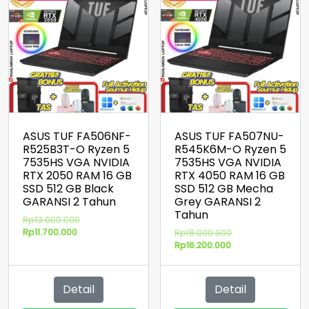
ASUS TUF FA506NF-
ASUS TUF FA507NU-
R525B3T-O Ryzen 5
R545K6M-O Ryzen 5
7535HS VGA NVIDIA
7535HS VGA NVIDIA
RTX 2050 RAM 16 GB
RTX 4050 RAM 16 GB
SSD 512 GB Black
SSD 512 GB Mecha
GARANSI 2 Tahun
Grey GARANSI 2
Tahun
Harga
Rp
13.000.000
Harga
aslinya
Rp
11.700.000
Harga
Rp
18.000.000
saat
adalah:
Harga
aslinya
Rp
16.200.000
ini
Rp13.000.000.
saat
adalah:
adalah:
ini
Rp18.000.000.
Rp11.700.000.
adalah:
Detail
Detail
Rp16.200.000.