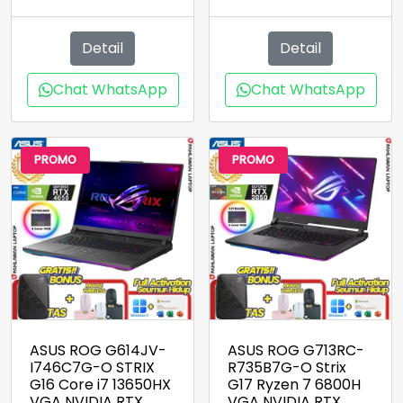
adalah:
ini
aslinya
saat
Rp5.000.000.
adal
adalah:
ini
Rp4.
Rp5.000.000.
adalah:
Detail
Detail
Rp4.500.000.
Chat WhatsApp
Chat WhatsApp
PROMO
PROMO
ASUS ROG G614JV-
ASUS ROG G713RC-
I746C7G-O STRIX
R735B7G-O Strix
G16 Core i7 13650HX
G17 Ryzen 7 6800H
VGA NVIDIA RTX
VGA NVIDIA RTX