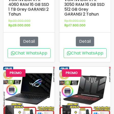
4060 RAM 16 GB SSD
3050 RAM 16 GB SSD
1 TB Grey GARANSI 2
512 GB Grey
Tahun
GARANSI 2 Tahun
Harga
Harga
Rp
30.000.000
Rp
19.000.000
Harga
aslinya
aslinya
Harga
Rp
29.000.000
Rp
17.600.000
saat
adalah:
adalah:
saat
ini
Rp30.000.000.
Rp19.000.000.
ini
adalah:
adalah:
Detail
Detail
Rp29.000.000.
Rp17.600.000.
Chat WhatsApp
Chat WhatsApp
PROMO
PROMO