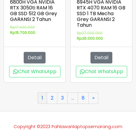
6800H VGA NVIDIA
8945H VGA NVIDIA
RTX 3050ti RAM 16
RTX 4070 RAM 16 GB
GB SSD 512 GB Grey
SSD 1 TB Mecha
GARANSI 2 Tahun
Grey GARANSI 2
Tahun
Harga
Rp
17.000.000
aslinya
Harga
Rp
15.700.000
Harga
Rp
27.000.000
adalah:
saat
aslinya
Harga
Rp
26.000.000
Rp17.000.000.
ini
adalah:
saat
adalah:
Rp27.000.000.
ini
Rp15.700.000.
adalah:
Detail
Detail
Rp26.000.000.
Chat WhatsApp
Chat WhatsApp
1
2
3
…
8
»
Copyright ©2023 Pahlawanlaptopsemarang.com