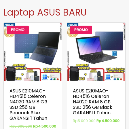
Laptop ASUS BARU
PROMO
PROMO
ASUS E210MAO-
ASUS E210MAO-
HD4515 Celeron
HD4516 Celeron
N4020 RAM 8 GB
N4020 RAM 8 GB
SSD 256 GB
SSD 256 GB Black
Peacock Blue
GARANSI 1 Tahun
GARANSI 1 Tahun
Harga
Harg
Rp
5.000.000
Rp
4.500.000
aslinya
saat
Harga
Harga
Rp
5.000.000
Rp
4.500.000