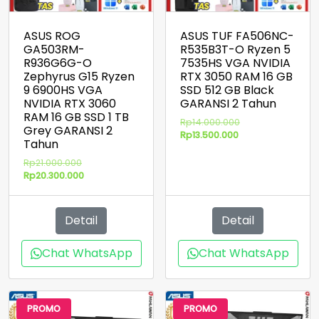
ASUS ROG
ASUS TUF FA506NC-
GA503RM-
R535B3T-O Ryzen 5
R936G6G-O
7535HS VGA NVIDIA
Zephyrus G15 Ryzen
RTX 3050 RAM 16 GB
9 6900HS VGA
SSD 512 GB Black
NVIDIA RTX 3060
GARANSI 2 Tahun
RAM 16 GB SSD 1 TB
Harga
Rp
14.000.000
Grey GARANSI 2
Harga
aslinya
Rp
13.500.000
Tahun
saat
adalah:
ini
Rp14.000.000.
Harga
Rp
21.000.000
adalah:
aslinya
Harga
Rp
20.300.000
Rp13.500.000.
adalah:
saat
Rp21.000.000.
ini
adalah:
Detail
Detail
Rp20.300.000.
Chat WhatsApp
Chat WhatsApp
PROMO
PROMO