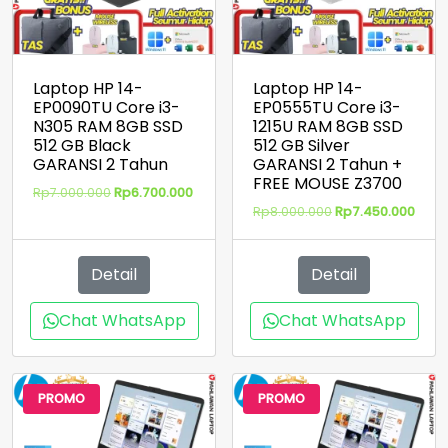
Laptop HP 14-
Laptop HP 14-
EP0090TU Core i3-
EP0555TU Core i3-
N305 RAM 8GB SSD
1215U RAM 8GB SSD
512 GB Black
512 GB Silver
GARANSI 2 Tahun
GARANSI 2 Tahun +
FREE MOUSE Z3700
Harga
Harga
Rp
7.000.000
Rp
6.700.000
aslinya
saat
Harga
Harg
Rp
8.000.000
Rp
7.450.000
adalah:
ini
aslinya
saat
Rp7.000.000.
adalah:
adalah:
ini
Rp6.700.000.
Rp8.000.000.
adal
Detail
Detail
Rp7.
Chat WhatsApp
Chat WhatsApp
PROMO
PROMO