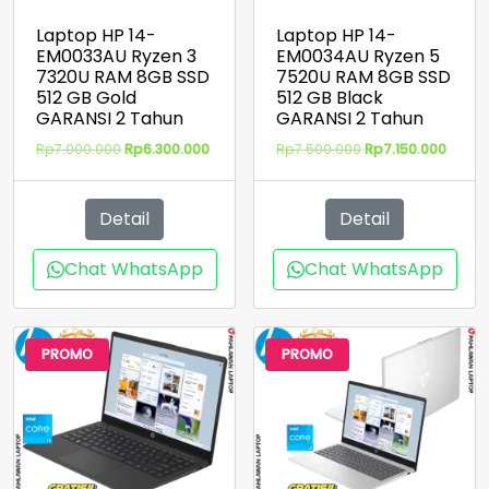
Laptop HP 14-
Laptop HP 14-
EM0033AU Ryzen 3
EM0034AU Ryzen 5
7320U RAM 8GB SSD
7520U RAM 8GB SSD
512 GB Gold
512 GB Black
GARANSI 2 Tahun
GARANSI 2 Tahun
Harga
Harga
Harga
Harga
Rp
7.000.000
Rp
6.300.000
Rp
7.500.000
Rp
7.150.000
aslinya
saat
aslinya
saat
adalah:
ini
adalah:
ini
Rp7.000.000.
adalah:
Rp7.500.000.
adala
Detail
Detail
Rp6.300.000.
Rp7.15
Chat WhatsApp
Chat WhatsApp
PROMO
PROMO