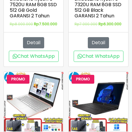
7520U RAM 8GB SSD
7320U RAM 8GB SSD
512 GB Gold
512 GB Black
GARANSI 2 Tahun
GARANSI 2 Tahun
Harga
Harga
Harga
Harg
Rp
8.000.000
Rp
7.500.000
Rp
7.000.000
Rp
6.300.000
aslinya
saat
aslinya
saat
adalah:
ini
adalah:
ini
Rp8.000.000.
adalah:
Rp7.000.000.
adala
Detail
Detail
Rp7.500.000.
Rp6.3
Chat WhatsApp
Chat WhatsApp
PROMO
PROMO