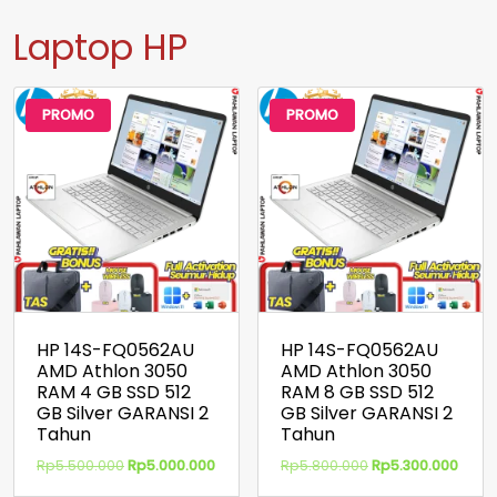
Laptop HP
PROMO
PROMO
HP 14S-FQ0562AU
HP 14S-FQ0562AU
AMD Athlon 3050
AMD Athlon 3050
RAM 4 GB SSD 512
RAM 8 GB SSD 512
GB Silver GARANSI 2
GB Silver GARANSI 2
Tahun
Tahun
Harga
Harga
Harga
Harg
Rp
5.500.000
Rp
5.000.000
Rp
5.800.000
Rp
5.300.000
aslinya
saat
aslinya
saat