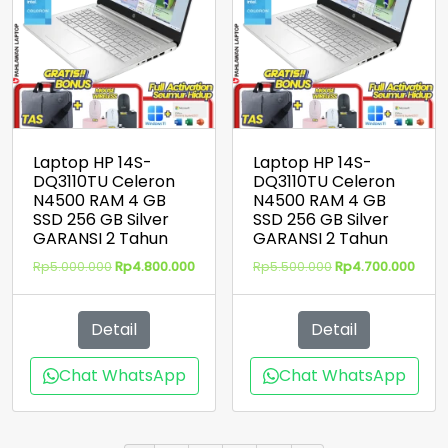
Laptop HP 14S-
Laptop HP 14S-
DQ3110TU Celeron
DQ3110TU Celeron
N4500 RAM 4 GB
N4500 RAM 4 GB
SSD 256 GB Silver
SSD 256 GB Silver
GARANSI 2 Tahun
GARANSI 2 Tahun
Harga
Harga
Harga
Harg
Rp
5.000.000
Rp
4.800.000
Rp
5.500.000
Rp
4.700.000
aslinya
saat
aslinya
saat
adalah:
ini
adalah:
ini
Rp5.000.000.
adalah:
Rp5.500.000.
adal
Detail
Detail
Rp4.800.000.
Rp4.
Chat WhatsApp
Chat WhatsApp