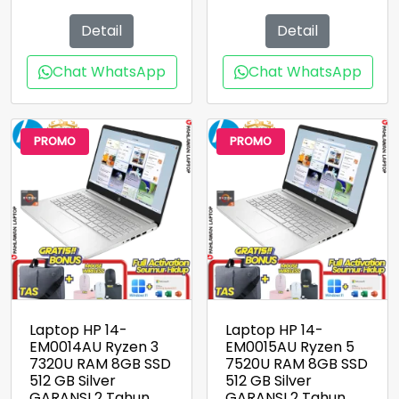
adalah:
ini
adalah:
ini
Rp5.500.000.
adalah:
Rp5.800.000.
adala
Detail
Detail
Rp5.000.000.
Rp5.3
Chat WhatsApp
Chat WhatsApp
PROMO
PROMO
Laptop HP 14-
Laptop HP 14-
EM0014AU Ryzen 3
EM0015AU Ryzen 5
7320U RAM 8GB SSD
7520U RAM 8GB SSD
512 GB Silver
512 GB Silver
GARANSI 2 Tahun
GARANSI 2 Tahun