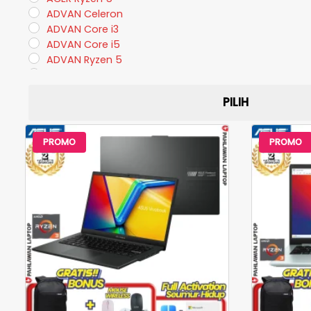
ADVAN Celeron
ADVAN Core i3
ADVAN Core i5
ADVAN Ryzen 5
ADVAN Ryzen 7
AMD Athlon
PILIH
AMD Ryzen 3
AMD Ryzen 5
AMD Ryzen 7
PROMO
PROMO
AMD Ryzen 9
ASUS Celeron
ASUS Core i3
ASUS Core i5
ASUS Core i7
ASUS Gaming NVIDIA RTX
ASUS Ryzen 3
ASUS Ryzen 5
ASUS Ryzen 7
ASUS RYZEN A9
AXIOO Celeron