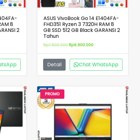
1404FA-
ASUS VivoBook Go 14 E1404FA-
RAM 8
FHD351 Ryzen 3 7320H RAM 8
ARANSI 2
GB SSD 512 GB Black GARANSI 2
Tahun
ga
Harga
Harga
Rp
7.500.000
Rp
6.900.000
aslinya
saat
adalah:
ini
ah:
Rp7.500.000.
adalah:
atsApp
Detail
Chat WhatsApp
200.000.
Rp6.900.000.
PROMO