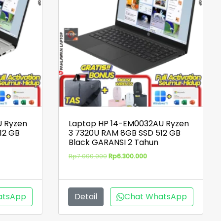
U Ryzen
Laptop HP 14-EM0032AU Ryzen
12 GB
3 7320U RAM 8GB SSD 512 GB
Black GARANSI 2 Tahun
ga
Harga
Harga
Rp
7.000.000
Rp
6.300.000
aslinya
saat
adalah:
ini
ah:
Rp7.000.000.
adalah:
300.000.
Rp6.300.000.
atsApp
Detail
Chat WhatsApp