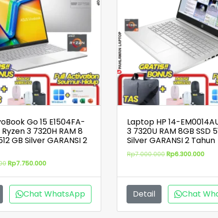
voBook Go 15 E1504FA-
Laptop HP 14-EM0014A
 Ryzen 3 7320H RAM 8
3 7320U RAM 8GB SSD 5
512 GB Silver GARANSI 2
Silver GARANSI 2 Tahun
Harga
Har
Rp
7.000.000
Rp
6.300.000
aslinya
saat
Harga
Harga
00
Rp
7.750.000
adalah:
ini
aslinya
saat
Rp7.000.000.
adal
adalah:
ini
Rp6.
Rp8.200.000.
adalah:
Chat WhatsApp
Detail
Chat Wh
Rp7.750.000.