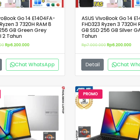
voBook Go 14 E1404FA-
ASUS VivoBook Go 14 E
Ryzen 3 7320H RAM 8
FHD323 Ryzen 3 7320H 
256 GB Green Grey
GB SSD 256 GB Silver G
 2 Tahun
Tahun
Harga
Harga
Harga
Har
00
Rp
6.200.000
Rp
7.000.000
Rp
6.200.000
aslinya
saat
aslinya
saat
adalah:
ini
adalah:
ini
Rp7.000.000.
adalah:
Rp7.000.000.
adal
Chat WhatsApp
Detail
Chat Wh
Rp6.200.000.
Rp6.
PROMO