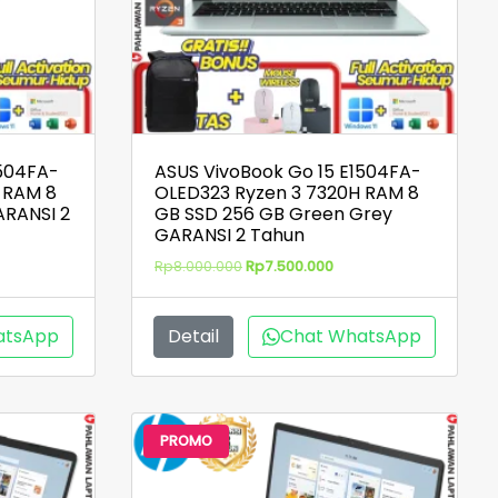
1504FA-
ASUS VivoBook Go 15 E1504FA-
 RAM 8
OLED323 Ryzen 3 7320H RAM 8
ARANSI 2
GB SSD 256 GB Green Grey
GARANSI 2 Tahun
ga
Harga
Harga
Rp
8.000.000
Rp
7.500.000
t
aslinya
saat
adalah:
ini
lah:
Rp8.000.000.
adalah:
atsApp
Detail
Chat WhatsApp
500.000.
Rp7.500.000.
PROMO