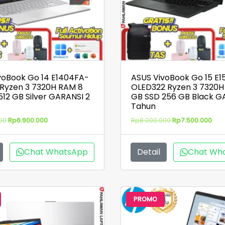
voBook Go 14 E1404FA-
ASUS VivoBook Go 15 E
Ryzen 3 7320H RAM 8
OLED322 Ryzen 3 7320H
512 GB Silver GARANSI 2
GB SSD 256 GB Black G
Tahun
Harga
Harga
Harga
Har
00
Rp
6.900.000
Rp
8.000.000
Rp
7.500.000
aslinya
saat
aslinya
saa
adalah:
ini
adalah:
ini
Rp7.500.000.
adalah:
Rp8.000.000.
ada
Chat WhatsApp
Detail
Chat Wh
Rp6.900.000.
Rp7.
PROMO