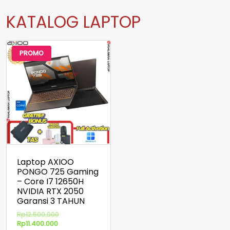
KATALOG LAPTOP
PROMO
Laptop AXIOO
PONGO 725 Gaming
– Core I7 12650H
NVIDIA RTX 2050
Garansi 3 TAHUN
Harga
Rp
12.500.000
Harga
aslinya
Rp
11.400.000