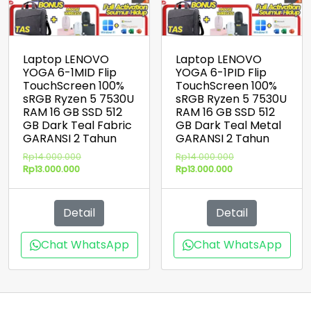
Laptop LENOVO
Laptop LENOVO
YOGA 6-1MID Flip
YOGA 6-1PID Flip
TouchScreen 100%
TouchScreen 100%
sRGB Ryzen 5 7530U
sRGB Ryzen 5 7530U
RAM 16 GB SSD 512
RAM 16 GB SSD 512
GB Dark Teal Fabric
GB Dark Teal Metal
GARANSI 2 Tahun
GARANSI 2 Tahun
Harga
Harga
Rp
14.000.000
Rp
14.000.000
Harga
aslinya
Harga
aslinya
Rp
13.000.000
Rp
13.000.000
saat
adalah:
saat
adalah:
ini
Rp14.000.000.
ini
Rp14.000.000.
adalah:
adalah:
Detail
Detail
Rp13.000.000.
Rp13.000.000.
Chat WhatsApp
Chat WhatsApp