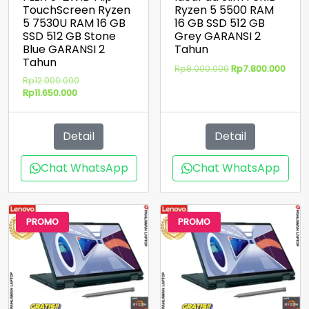
TouchScreen Ryzen
Ryzen 5 5500 RAM
5 7530U RAM 16 GB
16 GB SSD 512 GB
SSD 512 GB Stone
Grey GARANSI 2
Blue GARANSI 2
Tahun
Tahun
Harga
Harg
Rp
8.000.000
Rp
7.800.000
Harga
Rp
12.000.000
aslinya
saat
Harga
aslinya
Rp
11.650.000
adalah:
ini
saat
adalah:
Rp8.000.000.
adal
ini
Rp12.000.000.
Rp7.8
adalah:
Detail
Detail
Rp11.650.000.
Chat WhatsApp
Chat WhatsApp
PROMO
PROMO