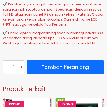
✔ Kualitas Layar sangat mempengaruhi bermain Game
sarankan pilih Laptop dengan Spesifikasi dengan resolusi
Full HD atau lebih panel IPS dengan Refresh Rate 120% agar
kenyamanan Pergerakan Graphics Game di frame LCD
(FPS) saat game selalu Top Perform
✔ Untuk Laptop Programming saat ini menggunakan SSD
kecepatan tinggi dengan tipe SSD M.2 NVMe hukumnya
Wajib agar booting aplikasi lebih cepat dan produktif.
Kuantitas
Tambah Keranjang
Laptop
HP
14S-
DQ3110TU
Produk Terkait
Celeron
N4500
RAM
4
PROMO
PROMO