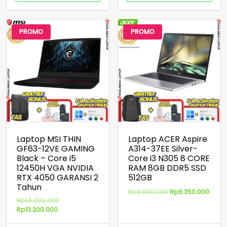
PROMO
PROMO
Laptop MSI THIN
Laptop ACER Aspire
GF63-12VE GAMING
A314-37EE Silver-
Black – Core i5
Core i3 N305 8 CORE
12450H VGA NVIDIA
RAM 8GB DDR5 SSD
RTX 4050 GARANSI 2
512GB
Tahun
Harga
Harg
Rp
6.600.000
Rp
6.350.000
Harga
Rp
14.000.000
aslinya
saat
Harga
aslinya
Rp
13.200.000
adalah:
ini
saat
adalah:
Rp6.600.000.
adala