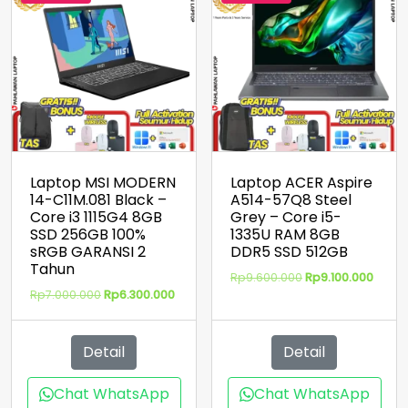
GB
SSD
256
GB
Silver
GARANSI
2
Tahun
Laptop MSI MODERN
Laptop ACER Aspire
14-C11M.081 Black –
A514-57Q8 Steel
Core i3 1115G4 8GB
Grey – Core i5-
SSD 256GB 100%
1335U RAM 8GB
sRGB GARANSI 2
DDR5 SSD 512GB
Tahun
Harga
Harg
Rp
9.600.000
Rp
9.100.000
aslinya
saat
Harga
Harga
Rp
7.000.000
Rp
6.300.000
adalah:
ini
aslinya
saat
Rp9.600.000.
adala
adalah:
ini
Rp9.10
Rp7.000.000.
adalah:
Detail
Detail
Rp6.300.000.
Chat WhatsApp
Chat WhatsApp