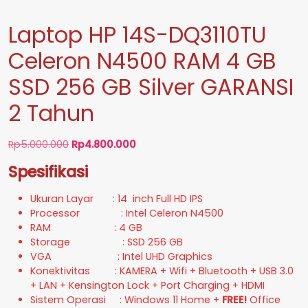
Laptop HP 14S-DQ3110TU
Celeron N4500 RAM 4 GB
SSD 256 GB Silver GARANSI
2 Tahun
Harga
Harga
Rp
5.000.000
Rp
4.800.000
aslinya
saat
Spesifikasi
adalah:
ini
Rp5.000.000.
adalah:
Ukuran Layar : 14 inch Full HD IPS
Rp4.800.000.
Processor : Intel Celeron N4500
RAM : 4 GB
Storage : SSD 256 GB
VGA : Intel UHD Graphics
Konektivitas : KAMERA + Wifi + Bluetooth + USB 3.0
+ LAN + Kensington Lock + Port Charging + HDMI
Sistem Operasi : Windows 11 Home +
FREE!
Office