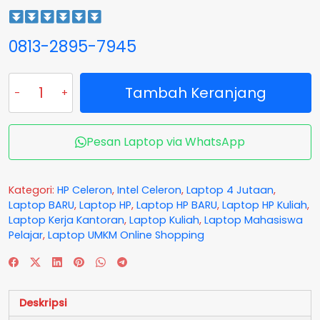
0813-2895-7945
Kuantitas
Tambah Keranjang
Laptop
HP
14S-
DQ3110TU
Pesan Laptop via WhatsApp
Celeron
N4500
RAM
Kategori:
HP Celeron
,
Intel Celeron
,
Laptop 4 Jutaan
,
4
Laptop BARU
,
Laptop HP
,
Laptop HP BARU
,
Laptop HP Kuliah
,
GB
Laptop Kerja Kantoran
,
Laptop Kuliah
,
Laptop Mahasiswa
SSD
Pelajar
,
Laptop UMKM Online Shopping
256
GB
Silver
GARANSI
Deskripsi
2
Tahun