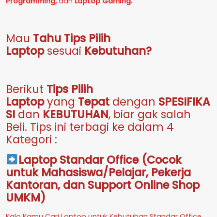
Programming,
dan
Laptop Gaming.
Mau
Tahu Tips Pilih
Laptop
sesuai
Kebutuhan?
Berikut
Tips Pilih
Laptop
yang
Tepat
dengan
SPESIFIKA
SI
dan
KEBUTUHAN
, biar gak salah
Beli. Tips ini terbagi ke dalam 4
Kategori :
Laptop Standar Office (Cocok
untuk Mahasiswa/Pelajar, Pekerja
Kantoran, dan Support Online Shop
UMKM)
Kalo Kamu Cari Laptop untuk Kebutuhan Standar Office,