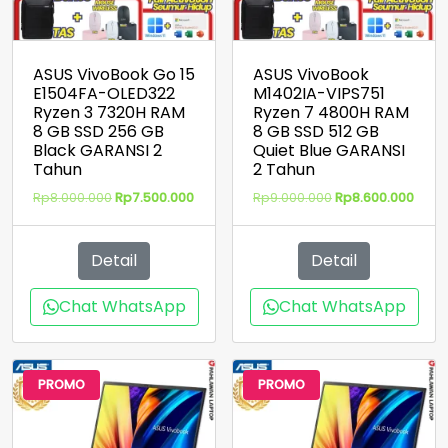
GB
SSD
512
GB
ASUS VivoBook Go 15
ASUS VivoBook
Grey
E1504FA-OLED322
M1402IA-VIPS751
GARANSI
Ryzen 3 7320H RAM
Ryzen 7 4800H RAM
2
8 GB SSD 256 GB
8 GB SSD 512 GB
Black GARANSI 2
Quiet Blue GARANSI
Tahun
Tahun
2 Tahun
Harga
Harga
Harga
Harg
Rp
8.000.000
Rp
7.500.000
Rp
9.000.000
Rp
8.600.000
aslinya
saat
aslinya
saat
adalah:
ini
adalah:
ini
Rp8.000.000.
adalah:
Rp9.000.000.
adal
Detail
Detail
Rp7.500.000.
Rp8.6
Chat WhatsApp
Chat WhatsApp
PROMO
PROMO