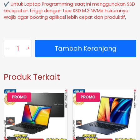
✔ Untuk Laptop Programming saat ini menggunakan SSD
kecepatan tinggi dengan tipe SSD M.2 NVMe hukumnya
Wajib agar booting aplikasi lebih cepat dan produktif.
Kuantitas
Tambah Keranjang
ASUS
TUF
FA507RE-
R7R5B7G-
Produk Terkait
O
Ryzen
7
6800H
PROMO
PROMO
VGA
NVIDIA
RTX
3050ti
RAM
16