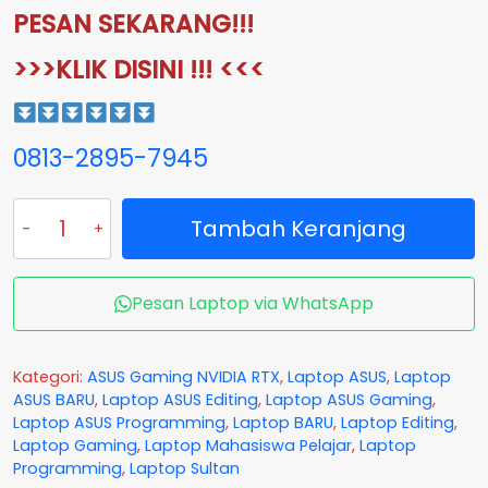
PESAN SEKARANG!!!
>>>KLIK DISINI !!! <<<
0813-2895-7945
Kuantitas
Tambah Keranjang
ASUS
TUF
FA507RE-
R7R5B7G-
Pesan Laptop via WhatsApp
O
Ryzen
7
Kategori:
ASUS Gaming NVIDIA RTX
,
Laptop ASUS
,
Laptop
6800H
ASUS BARU
,
Laptop ASUS Editing
,
Laptop ASUS Gaming
,
VGA
Laptop ASUS Programming
,
Laptop BARU
,
Laptop Editing
,
NVIDIA
Laptop Gaming
,
Laptop Mahasiswa Pelajar
,
Laptop
RTX
Programming
,
Laptop Sultan
3050ti