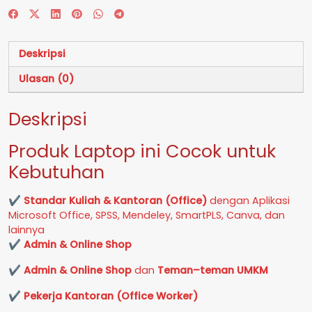
RAM
16
GB
Deskripsi
SSD
512
Ulasan (0)
GB
Grey
Deskripsi
GARANSI
2
Tahun
Produk Laptop ini Cocok untuk
Kebutuhan
✔
Standar Kuliah & Kantoran (Office)
dengan Aplikasi
Microsoft Office, SPSS, Mendeley, SmartPLS, Canva, dan
lainnya
✔
Admin & Online Shop
✔
Admin & Online Shop
dan
Teman–teman UMKM
✔
Pekerja Kantoran (Office Worker)