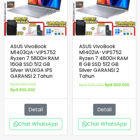
ASUS VivoBook
ASUS VivoBook
M1403QA-VIPS752
M1402IA-VIPS752
Ryzen 7 5800H RAM
Ryzen 7 4800H RAM
16GB SSD 512 GB
8 GB SSD 512 GB
Silver WUXGA IPS
Silver GARANSI 2
GARANSI 2 Tahun
Tahun
Harga
Rp
10.000.000
Harga
Harg
Rp
9.000.000
Rp
8.600.000
Harga
aslinya
Rp
9.900.000
aslinya
saat
saat
adalah:
adalah:
ini
ini
Rp10.000.000.
Rp9.000.000.
adal
adalah:
Rp8.6
Detail
Detail
Rp9.900.000.
Chat WhatsApp
Chat WhatsApp