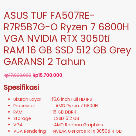
ASUS TUF FA507RE-
R7R5B7G-O Ryzen 7 6800H
VGA NVIDIA RTX 3050ti
RAM 16 GB SSD 512 GB Grey
GARANSI 2 Tahun
Harga
Harga
Rp
17.000.000
Rp
15.700.000
aslinya
saat
Spesifikasi
adalah:
ini
Rp17.000.000.
adalah:
Ukuran Layar : 15,6 inch Full HD IPS
Rp15.700.000.
Processor : AMD Ryzen 7 6800H
RAM : 16 GB DDR4
Storage : SSD 512 GB
VGA : AMD Radeon Graphics
VGA Rendering : NVIDIA GeForce RTX 3050ti 4 GB