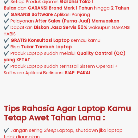
✔ Setiap Produk dijamin
Garansi Toko 1
Bulan
dan
GARANSI Brand Merk
1 Tahun
hingga
2 Tahun
✔
GARANSI Software
Aplikasi Panjang
✔ Pelayanan
After Sales (Purna Jual) Memuaskan
✔ Dapatkan
Diskon Jasa Servis 50%
walaupun GARANSI
HABIS
✔
GRATIS Konsultasi Laptop
semau kamu
✔ Bisa
Tukar Tambah Laptop
✔ Produk Laptop sudah melalui
Quality Control (QC)
yang KETAT
✔ Produk Laptop sudah terinstall Sistem Operasi +
Software Aplikasi Berlisensi
SIAP PAKAI
Tips Rahasia Agar Laptop Kamu
Tetap Awet Tahan Lama :
✔ Jangan sering
Sleep
Laptop, shutdown jika laptop
tidak digunakan